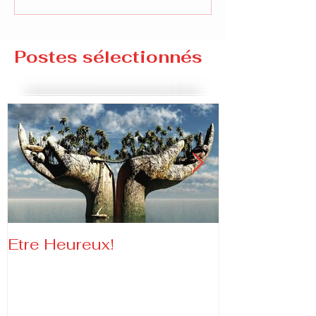
Postes sélectionnés
Etre Heureux!
Lutte contre
faites aux 