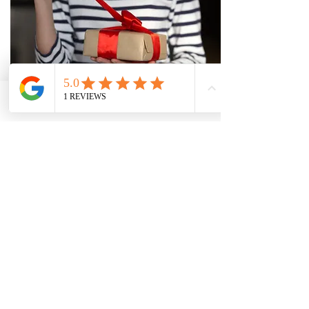
Phone
Email
Facebook
Arts créatifs
Bijoux et création
artisanale par des
designers libanais
Voir plus