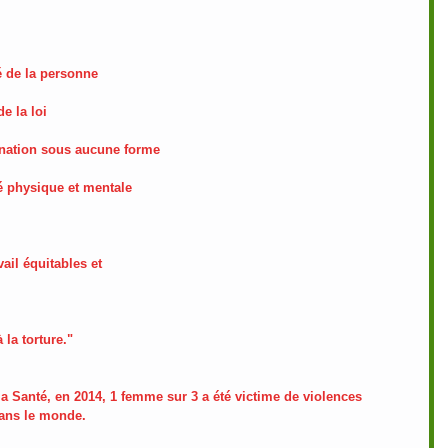
té de la personne 
e la loi 
mination sous aucune forme 
té physique et mentale
vail équitables et
 la torture."
a Santé, en 2014, 1 femme sur 3 a été victime de violences 
dans le monde.