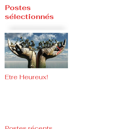
Postes
sélectionnés
Etre Heureux!
Lutte contre les
Violences faites
aux femmes
Postes récents