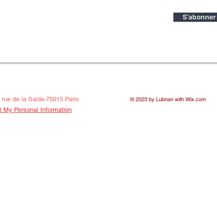
S'abonner
rue de la Saida-75015 Paris
© 2023 by Lubnan with
Wix.com
l My Personal Information