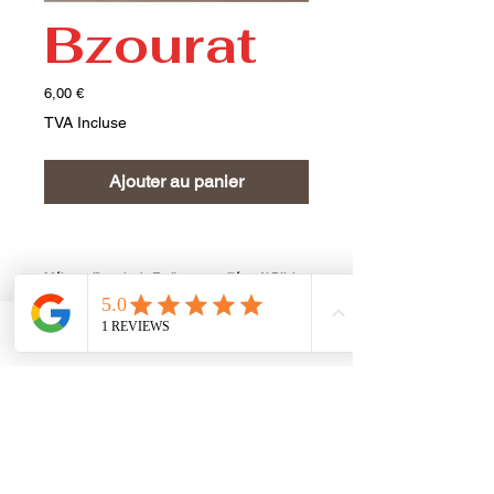
Bzourat
Prix
6,00 €
TVA Incluse
Ajouter au panier
Mélange libanais de Fruits secs grillés - Al Rifai-
Sac de 300gr
Phone
Email
Facebook
Inscrivez-vous à notre
newsletter