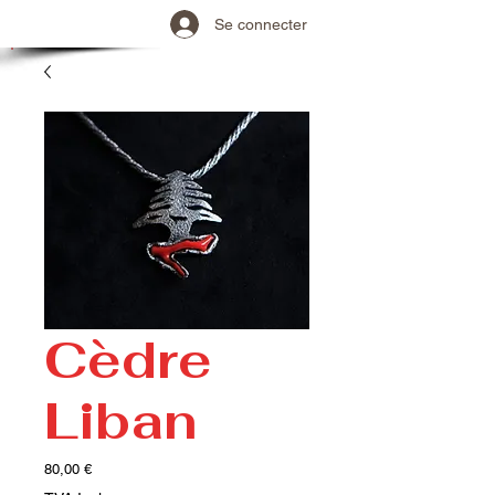
Se connecter
Cèdre
Liban
Prix
80,00 €