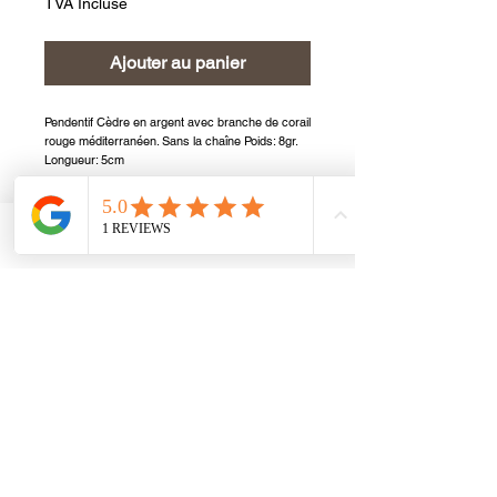
TVA Incluse
Ajouter au panier
Pendentif Cèdre en argent avec branche de corail
rouge méditerranéen. Sans la chaîne Poids: 8gr.
Longueur: 5cm
Phone
Email
Facebook
Inscrivez-vous à notre
newsletter
S'abonner Maintenant